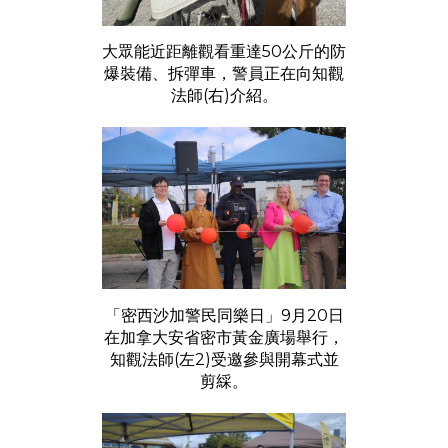
大眾能近距離觀看重達50公斤的防
爆裝備、拆彈車，警員正在向知觀
法師(右)介紹。
「密西沙加警民同樂日」9月20日
在加拿大安省密市黃金廣場舉行，
知觀法師(左2)受邀參與開幕式並
剪綵。