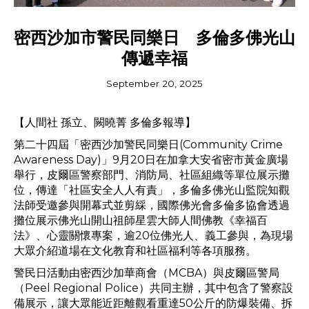
密西沙加市警民同樂日 多倫多佛光山
傳遞幸福
September 20, 2025
【人間社 孫立、闕曉菁 多倫多報導】
第二十四屆「密西沙加警民同樂日(Community Crime
Awareness Day)」9月20日在加拿大安省密市黃金廣場
舉行，⽪爾區警察部⾨、消防局、社區組織等單位展示攤
位，傳達「社區安全人人有責」，多倫多佛光山監院知觀
法師受邀參與開幕式並剪綵，國際佛光會多倫多協會透過
攤位展示佛光山開山祖師星雲大師人間佛教《幸福百
法》、心靈關懷專案，逾20位佛光人、義工參與，為現場
大眾介紹道場在文化教育和社區福利等各項服務。
警民日活動由密西沙加華商會（MCBA）與皮爾區警局
（Peel Regional Police）共同主辦，其中包含了警察設
備展示，讓大眾能近距離觀看重達50公斤的防爆裝備、拆