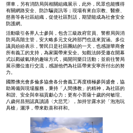
彈車，另有消防局與相關組織展示，此外，民眾也能獲得
有關網路安全、防詐騙資訊等；現場有來自宗教、醫療、
慈善等各社區組織，促使社區對話，期望能成為社會安全
防護網。
活動吸引各界人士參與，包含三級政府官員、警察局與消
防局高階主管，安大略多元文化跨部門也送來賀涵。多位
議員紛紛表示，警民日是社區團結的一天，也感謝華商會
所有義工的支持，為家園帶來安全。知觀法師受邀在開幕
式以戳破氣球的趣味方式，揭開同樂日活動；並前往警局
展示攤位進行交流，感謝他們為社區帶來安寧所付出的努
力。
國際佛光會多倫多協會各分會義工再度積極參與盛會，協
助籌備與現場服務，秉持「人間佛教」的精神，為社區的
和諧、安全與幸福貢獻心力；更有小菩薩十歲的何敏瑄、
八歲何昌朔認真讀誦〈大悲咒〉，加持甘露水於「泡泡玩
具槍」灑淨，帶來歡喜和祥和。